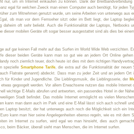
cht nur, um im Internet einkaufen zu können. Dank der Breitbandverbindung 
anz egal für welchen Zweck man einen Computer auch benötigt, für jeden Ty
rüher zum Mitnehmen genutzt wurde, um seine Arbeiten von unterwegs aus erl
gal, ob man vor dem Fernseher sitzt oder im Bett liegt, der Laptop beglei
g daheim oft sehr beliebt. Auch die Funktionalität der Laptops, Netbooks 
 dieser mobilen Geräte oft sogar besser ausgestattet sind als dies bei einem
 auf gar keinen Fall mehr auf das Surfen im World Wide Web verzichten. E
lfe dieser beiden Geräte kann man so gut wie an jedem Ort Online gehen 
ndy noch ziemlich teuer, doch heute ist dies mit dem richtigen Handyvertrag 
on spezielle
Smartphone Tarife
, die extra auf die Funktionalität der neue
auch Flatrate genannt) abdeckt. Dass man zu jeder Zeit und an jedem Ort i
h für Kinder und Jugendliche. Die Lieblingsmusik, die Lieblingsserie, der
M
 etwas gegoogelt werden. Vor allem Erwachsene nutzen das mobile Internet 
ll wichtige E-Mails abrufen und antworten, ein passendes Hotel in der Nähe
weiligen Stadt befindet. Das mobile Internet ermöglicht es vielen Menschen
en kann man dann auch im Park und eine E-Mail lässt sich auch schnell und 
 Laptop besitzt, der hat unterwegs auch noch die Möglichkeit sich ein Int
ar Euro kann man hier seine Angelegenheiten ebenso regeln, wie es mit dem
eiten im Internet zu surfen, wird egal wo man hinsieht, dies auch gemach
co, beim Bäcker, überall sieht man Menschen, die im Internet surfen.