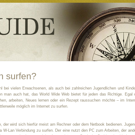
 surfen?
hl bei vielen Erwachsenen, als auch bei zahlreichen Jugendlichen und Kinde
n man auch hat, das World Wide Web bietet für jeden das Richtige. Egal
en, arbeiten, Neues lernen oder ein Rezept raussuchen möchte – im Interne
ttlerweile möglich im Internet zu surfen.
 der wird sich hierfür meist am Rechner oder dem Netbook bedienen. Jugendl
W-Lan Verbindung zu surfen. Der eine nutzt den PC zum Arbeiten, der ande