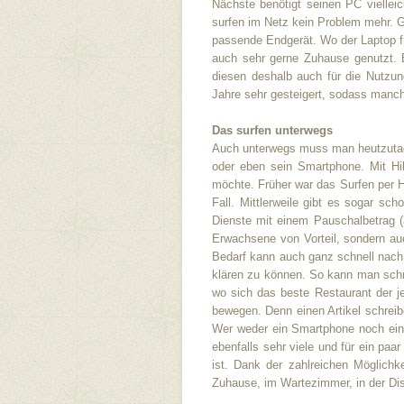
Nächste benötigt seinen PC viellei
surfen im Netz kein Problem mehr. G
passende Endgerät. Wo der Laptop f
auch sehr gerne Zuhause genutzt. E
diesen deshalb auch für die Nutzun
Jahre sehr gesteigert, sodass manche
Das surfen unterwegs
Auch unterwegs muss man heutzutage
oder eben sein Smartphone. Mit Hi
möchte. Früher war das Surfen per Ha
Fall. Mittlerweile gibt es sogar sch
Dienste mit einem Pauschalbetrag (
Erwachsene von Vorteil, sondern auc
Bedarf kann auch ganz schnell nach
klären zu können. So kann man schne
wo sich das beste Restaurant der je
bewegen. Denn einen Artikel schreib
Wer weder ein Smartphone noch einen
ebenfalls sehr viele und für ein pa
ist. Dank der zahlreichen Möglichk
Zuhause, im Wartezimmer, in der Dis