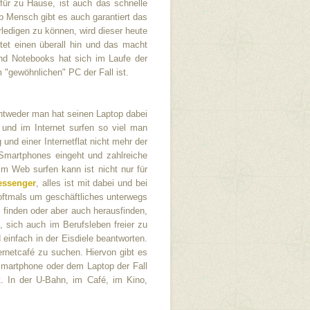
für zu Hause, ist auch das schnelle
p Mensch gibt es auch garantiert das
edigen zu können, wird dieser heute
tet einen überall hin und das macht
und Notebooks hat sich im Laufe der
 "gewöhnlichen" PC der Fall ist.
ntweder man hat seinen Laptop dabei
und im Internet surfen so viel man
und einer Internetflat nicht mehr der
n Smartphones eingeht und zahlreiche
m Web surfen kann ist nicht nur für
essenger
, alles ist mit dabei und bei
oftmals um geschäftliches unterwegs
 finden oder aber auch herausfinden,
, sich auch im Berufsleben freier zu
einfach in der Eisdiele beantworten.
ernetcafé zu suchen. Hiervon gibt es
 Smartphone oder dem Laptop der Fall
t. In der U-Bahn, im Café, im Kino,